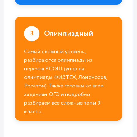
Олимпиадный
3
Самый сложный уровень,
разбираются олимпиады из
перечня РСОШ (упор на
олимпиады ФИЗТЕХ, Ломоносов,
Росатом). Также готовим ко всем
заданиям ОГЭ и подробно
разбираем все сложные темы 9
класса.