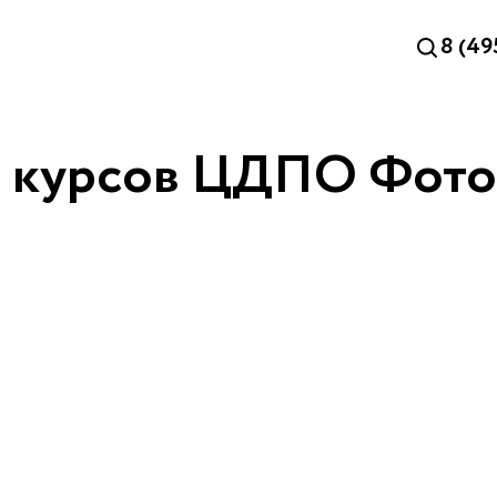
8 (49
х курсов ЦДПО Фот