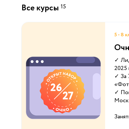
Все курсы
15
5 - 8 
Очн
✓ Лид
2025
✓ За 
«Фот
✓ Пов
Мос
Занят