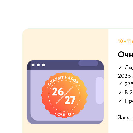
10 - 11
Очн
✓ Лид
2025
✓ 97%
✓ В 2
✓ Пр
Занят