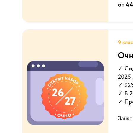
от 44
9 кла
Очн
✓ Лид
2025
✓ 92
✓ В 
✓ Пр
Занят