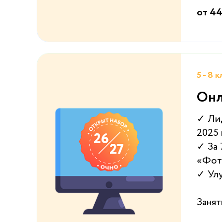
от 44
5 - 8 
Онл
✓ Лид
2025
✓ За 
«Фот
✓ Улу
Занят