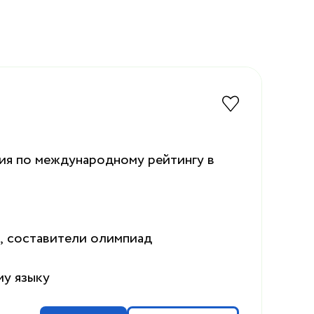
ия по международному рейтингу в
з
, составители олимпиад
му языку