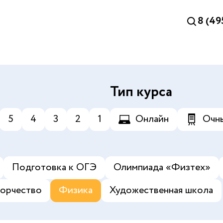
8 (49
Тип курса
5
4
3
2
1
Онлайн
Очн
Подготовка к ОГЭ
Олимпиада «‎Физтех»
орчество
Физика
Художественная школа