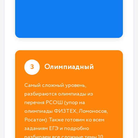
Олимпиадный
3
Самый сложный уровень,
разбираются олимпиады из
перечня РСОШ (упор на
олимпиады ФИЗТЕХ, Ломоносов,
Росатом). Также готовим ко всем
заданиям ЕГЭ и подробно
разбираем все сложные темы 10