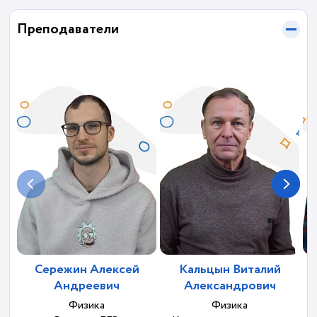
Преподаватели
Сережин Алексей
Кальцын Виталий
К
Андреевич
Александрович
Физика
Физика