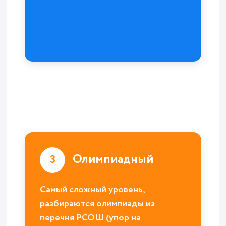
Олимпиадный
3
Самый сложный уровень,
разбираются олимпиады из
перечня РСОШ (упор на