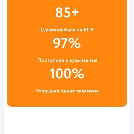
85+
Целевой балл на ЕГЭ
97%
Поступили в вузы мечты
100%
Успешная сдача экзамена