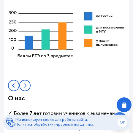
О нас
✓ Более
7 лет
готовим учеников к экзаменам и
поступлению в лучшие ВУЗы страны
Мы используем cookie для работы сайта.
OK
Политика обработки персональных данных
.
✓ За это время
более 20 000
учеников прошли