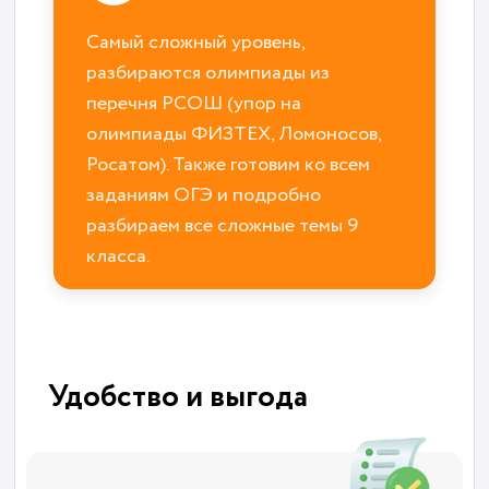
Самый сложный уровень,
разбираются олимпиады из
перечня РСОШ (упор на
олимпиады ФИЗТЕХ, Ломоносов,
Росатом). Также готовим ко всем
заданиям ОГЭ и подробно
разбираем все сложные темы 9
класса.
Удобство и выгода