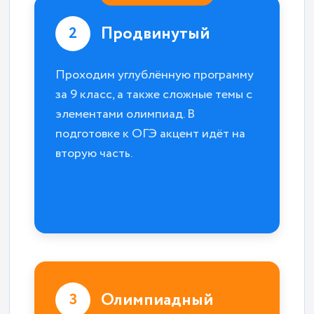
Продвинутый
2
Проходим углублённую программу
за 9 класс, а также сложные темы с
элементами олимпиад. В
подготовке к ОГЭ акцент идёт на
вторую часть.
Олимпиадный
3