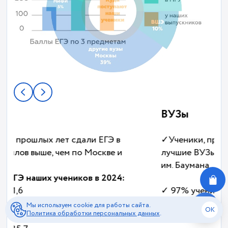
ВУЗы
✓Ученики, прошедшие наши курсы поступают в
лучшие ВУЗы страны: МФТИ, МГУ, ВШЭ, МГТУ
им. Баумана
✓ 97% учеников поступили в те вузы, о которых
они мечтали.
Мы используем cookie для работы сайта.
OK
Политика обработки персональных данных
.