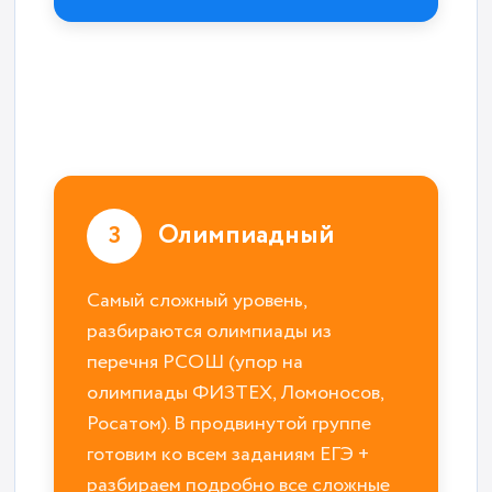
Олимпиадный
3
Самый сложный уровень,
разбираются олимпиады из
перечня РСОШ (упор на
олимпиады ФИЗТЕХ, Ломоносов,
Росатом). В продвинутой группе
готовим ко всем заданиям ЕГЭ +
разбираем подробно все сложные