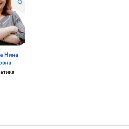
а Нина
овна
атика