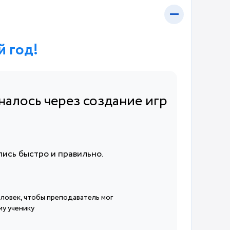
й год!
налось через создание игр
ись быстро и правильно.
человек, чтобы преподаватель мог
у ученику