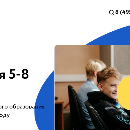
8 (49
я 5-8
ого образования
году