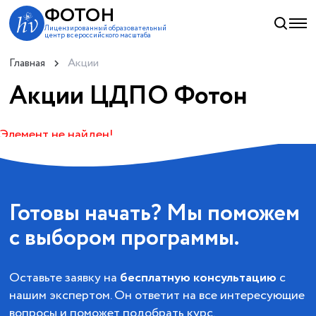
ФОТОН
Лицензированный образовательный
центр всероссийского масштаба
Главная
Акции
Акции ЦДПО Фотон
Элемент не найден!
Готовы начать? Мы поможем
с выбором программы.
Оставьте заявку на
бесплатную консультацию
с
нашим экспертом. Он ответит на все интересующие
вопросы и поможет подобрать курс.