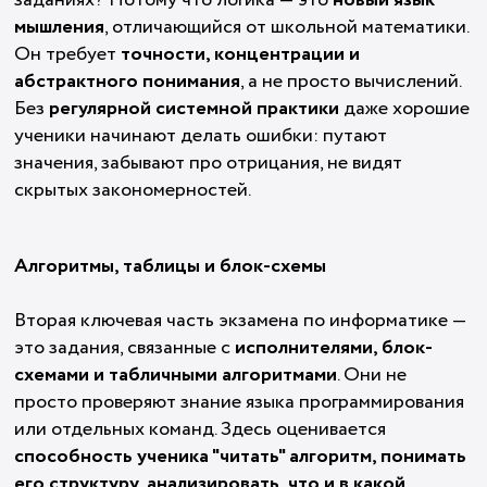
заданиях? Потому что логика — это
новый язык
мышления
, отличающийся от школьной математики.
Он требует
точности, концентрации и
абстрактного понимания
, а не просто вычислений.
Без
регулярной системной практики
даже хорошие
ученики начинают делать ошибки: путают
значения, забывают про отрицания, не видят
скрытых закономерностей.
Алгоритмы, таблицы и блок-схемы
Вторая ключевая часть экзамена по информатике —
это задания, связанные с
исполнителями, блок-
схемами и табличными алгоритмами
. Они не
просто проверяют знание языка программирования
или отдельных команд. Здесь оценивается
способность ученика "читать" алгоритм, понимать
его структуру, анализировать, что и в какой