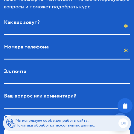
вопросы и поможет подобрать курс.
Как вас зовут?
Номера телефона
Эл. почта
Ваш вопрос или комментарий
Соглашаюсь с
политикой обработки персональных
Мы используем cookie для работы сайта.
OK
данных
Политика обработки персональных данных
.