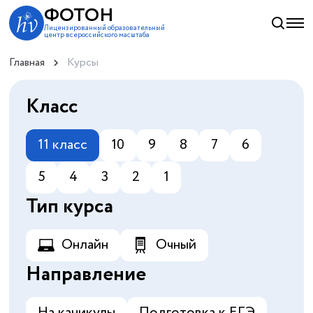
ФОТОН
Лицензированный образовательный
центр всероссийского масштаба
Главная
Курсы
Класс
11 класс
10
9
8
7
6
5
4
3
2
1
Тип курса
Онлайн
Очный
Направление
На каникулы
Подготовка к ЕГЭ