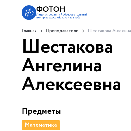
ФОТОН
Лицензированный образовательный
центр всероссийского масштаба
Главная
Преподаватели
Шестакова Ангелина
Шестакова
Ангелина
Алексеевна
Предметы
Математика