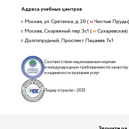
Адреса учебных центров
г. Москва, ул. Сретенка, д. 20 (
м
Чистые Пруды
г. Москва, Скоряжный пер. 3с1 (
м
Сухаревская)
г. Долгопрудный, Проспект Пацаева 7к1
Соответствие национальным нормам
и международным требованиям по качеству
и надежности оказания услуг
Лидер отрасли – 2025
Звоните на