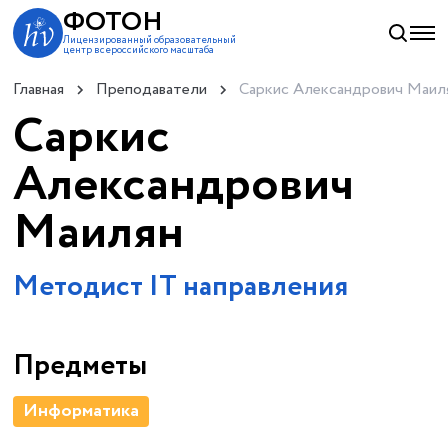
ФОТОН
Лицензированный образовательный
центр всероссийского масштаба
Главная
Преподаватели
Саркис Александрович Маил
Саркис
Александрович
Маилян
Методист IT направления
Предметы
Информатика