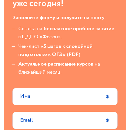
уже сегодня!
Заполните форму и получите на почту:
Ссылка на
бесплатное пробное занятие
в ЦДПО «Фотон».
Чек-лист
«5 шагов к спокойной
подготовке к ОГЭ» (PDF)
.
Актуальное расписание курсов
на
ближайший месяц.
Имя
Email