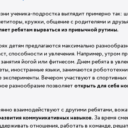
зни ученика-подростка выглядит примерно так: ш
петиторы, кружки, общение с родителями и друзь
ляет ребятам вырваться из привычной рутины.
рях детям предлагаются максимально разнообраз
ст, способности и увлечения. Например, утром п
, занятия йогой или фитнесом. Днем ребята в увл
еты, иностранные языки, занимаются робототехн
е эксперименты. Вечером участвуют в спортивных
ное разнообразие позволяет
открыть для себя но
оянно взаимодействуют с другими ребятами, вожа
развития коммуникативных навыков.
За время сме
оддерживать отношения, работать в команде, реша