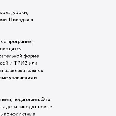
кола, уроки,
ями.
Поездка в
ные программы,
роводятся
екательной форме
икой и ТРИЗ или
 и развлекательных
вые увлечения и
тыми, педагогами.
Это
ны дети заводят новые
ть конфликтные