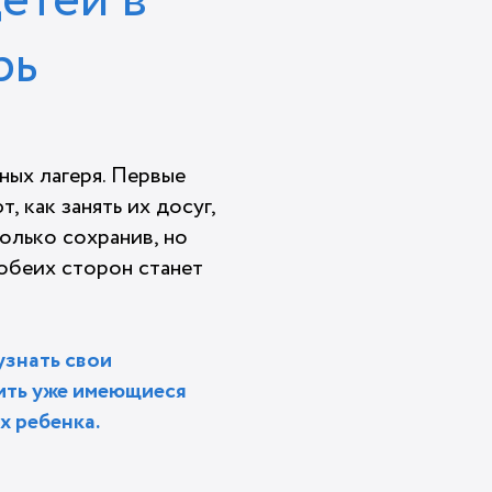
етей в
рь
ных лагеря. Первые
, как занять их досуг,
только сохранив, но
обеих сторон станет
узнать свои
пить уже имеющиеся
х ребенка.