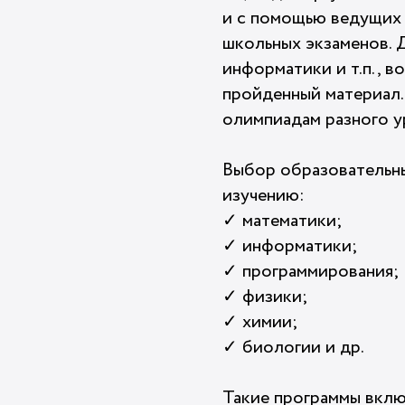
и с помощью ведущих 
школьных экзаменов. 
информатики и т.п., в
пройденный материал
олимпиадам разного у
Выбор образовательны
изучению:
✓ математики;
✓ информатики;
✓ программирования;
✓ физики;
✓ химии;
✓ биологии и др.
Такие программы вклю