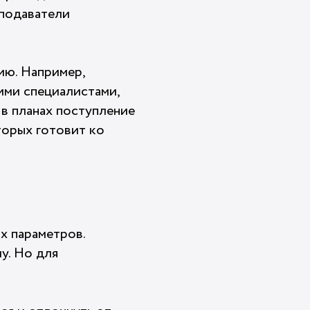
еподаватели
ию. Например,
ими специалистами,
 в планах поступление
торых готовит ко
х параметров.
у. Но для