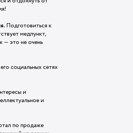
ся и отдохнуть от
ия!
я.
Подготовиться к
тствует медпункт,
к — это не очень
 его социальных сетях
интересы и
теллектуальное и
ртал по продаже