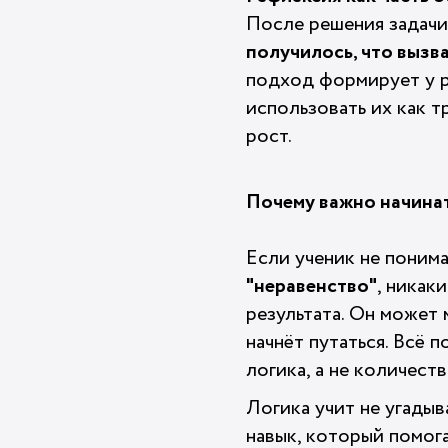
После решения задачи 
получилось, что вызв
подход формирует у ре
использовать их как т
рост.
Почему важно начинать
Если ученик не понима
"неравенство"
, никак
результата. Он может
начнёт путаться. Всё 
логика, а не количест
Логика учит не угадыв
навык, который помога