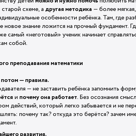
инству детей
можно и нужно помочь
полюбить мат
 старой схеме, а
другая методика
— более мягкая,
ндивидуальные особенности ребёнка. Там, где раз
е новое знание ложится на прочный фундамент. Гд
же самый «неготовый» ученик начинает справлятьс
сам собой.
го преподавания математики
 потом — правила.
давателя — не заставить ребёнка запомнить форму
рётся
и
почему она работает
. Без осознания смы
ром действий, который легко забывается и не пер
шлять: почему так? откуда это берётся? зачем им
амент.
айшего развития.