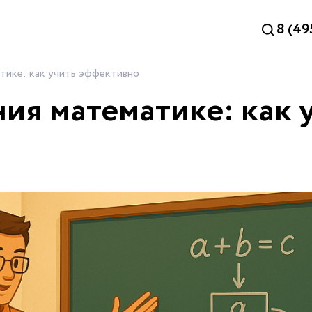
8 (49
тике: как учить эффективно
ия математике: как 