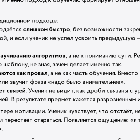
т. Именно подход к обучению формирует отношен
адиционном подходе:
подаётся
слишком быстро
, без возможности закре
ой, и если ученик не успел усвоить предыдущую 
заучиванию алгоритмов
, а не к пониманию сути. 
 шаблону, не зная, зачем делает именно так.
ются как провал
, а не как часть обучения. Вмес
или звучит фраза «надо было внимательнее».
ет связей
. Ученик не видит, как дроби связаны с у
ией. В результате предмет кажется разрозненным 
тере мотивации. Ученик чувствует, что отстаёт, н
и перестаёт стараться. Появляется ощущение: «я 
.