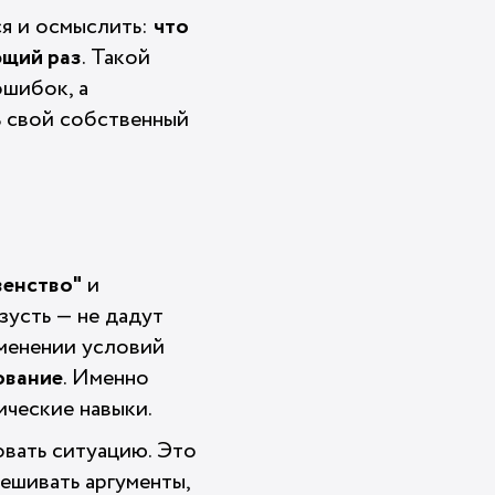
ся и осмыслить:
что
ющий раз
. Такой
ошибок, а
ь свой собственный
венство"
и
зусть — не дадут
зменении условий
ование
. Именно
ические навыки.
ровать ситуацию. Это
вешивать аргументы,