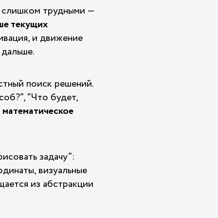
е слишком трудными —
ше текущих
тивация, и движение
 дальше.
естный поиск решений.
об?”, “Что будет,
я
математическое
исовать задачу”:
рдинаты, визуальные
щается из абстракции