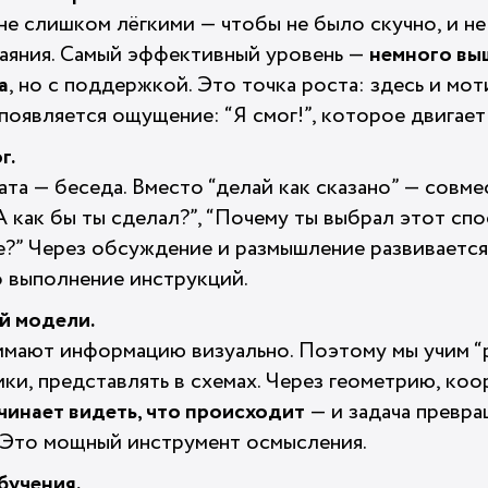
не слишком лёгкими — чтобы не было скучно, и н
чаяния. Самый эффективный уровень —
немного вы
а
, но с поддержкой. Это точка роста: здесь и мо
появляется ощущение: “Я смог!”, которое двигает
г.
та — беседа. Вместо “делай как сказано” — совм
 как бы ты сделал?”, “Почему ты выбрал этот спос
е?” Через обсуждение и размышление развиваетс
то выполнение инструкций.
й модели.
мают информацию визуально. Поэтому мы учим “р
ики, представлять в схемах. Через геометрию, коо
чинает видеть, что происходит
— и задача превра
 Это мощный инструмент осмысления.
бучения.