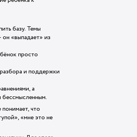
ие ребёнка к
пить базу. Темы
— он «выпадает» из
Ребёнок просто
то разбора и поддержки
равнениями, а
и бессмысленным.
е понимает, что
тупой», «мне это не