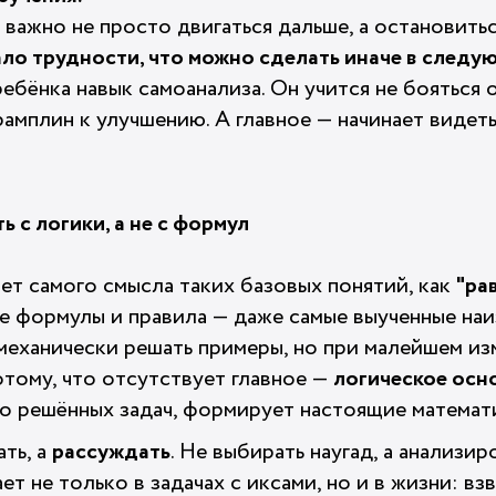
важно не просто двигаться дальше, а остановить
ало трудности, что можно сделать иначе в следу
бёнка навык самоанализа. Он учится не бояться 
рамплин к улучшению. А главное — начинает видет
 с логики, а не с формул
ет самого смысла таких базовых понятий, как
"ра
ие формулы и правила — даже самые выученные наи
 механически решать примеры, но при малейшем и
потому, что отсутствует главное —
логическое осн
во решённых задач, формирует настоящие математ
ать, а
рассуждать
. Не выбирать наугад, а анализи
ет не только в задачах с иксами, но и в жизни: вз