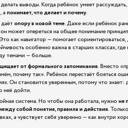
 делать выводы. Когда ребёнок умеет рассуждать,
, а
понимает, что делает и почему
.
 даёт
опору в новой теме
. Даже если ребёнок ран
, он может опереться на общее понимание принци
Это как навигатор — помогает сориентироваться, 
ойчивость особенно важна в старших классах, где
ду темами — больше.
щищает от формального запоминания
. Вместо «
мём, почему так». Ребёнок перестаёт бояться ош
ях. Он становится уверенным, потому что знает: 
о неё дойти.
ойная система. Но чтобы она работала, нужно
не 
между собой понятия, правила и действия
. Тольк
ках, а чувствует себя уверенно — как внутри хо