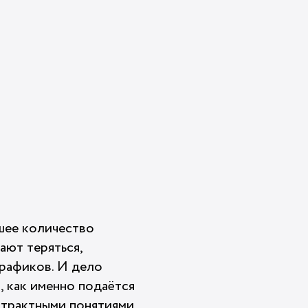
шее количество
ают теряться,
графиков. И дело
, как именно подаётся
страктными понятиями,