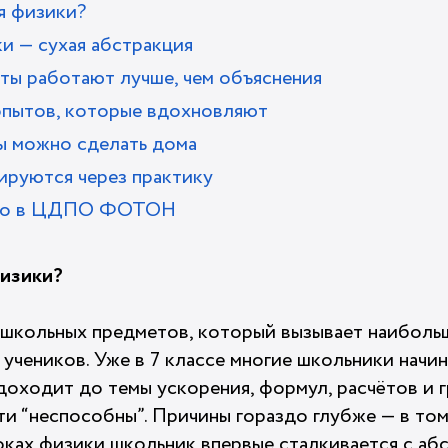
я физики?
и — сухая абстракция
ты работают лучше, чем объяснения
пытов, которые вдохновляют
ы можно сделать дома
ируются через практику
ано в ЦДПО ФОТОН
физики?
 школьных предметов, который вызывает наиболь
 учеников. Уже в 7 классе многие школьники начин
доходит до темы ускорения, формул, расчётов и 
ети “неспособны”. Причины гораздо глубже — в том
роках физики школьник впервые сталкивается с аб