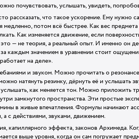
можно почувствовать, услышать, увидеть, попробов
то рассказать, что такое ускорение. Ему нужно 
ся медленно, потом всё быстрее. Как вес предмета 
кать. Как изменяется движение, если поверхност
это — не теория, а реальный опыт. И именно он д
 за каждым значением в уравнении стоит ощущение
 работает на деле».
ебаниями и звуком. Можно прочитать о резонансе,
можно натянуть резинку, дёрнуть её и услышать з
 услышать, как меняется тон. Можно приложить тр
внутри замкнутого пространства. Эти простые экс
мины в живые впечатления. Формулы начинают асс
 а с действиями, звуками, движением.
ия, капиллярного эффекта, законов Архимеда. Ког
ается выше уровня, когда он сам погружает предм