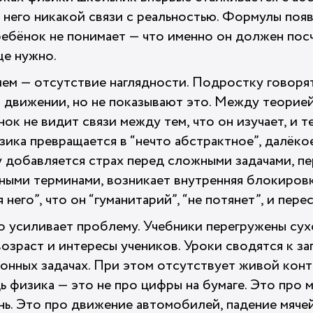
него никакой связи с реальностью. Формулы появ
ребёнок не понимает — что именно он должен посч
ще нужно.
лем — отсутствие наглядности. Подростку говорят
 движении, но не показывают это. Между теорией
ок не видит связи между тем, что он изучает, и те
зика превращается в “нечто абстрактное”, далёко
му добавляется страх перед сложными задачами, п
ными терминами, возникает внутренняя блокировк
я него”, что он “гуманитарий”, “не потянет”, и пер
о усиливает проблему. Учебники перегружены су
возраст и интересы учеников. Уроки сводятся к 
онных задачах. При этом отсутствует живой конт
ь физика — это не про цифры на бумаге. Это про 
ь. Это про движение автомобилей, падение мячей