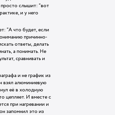
 просто слышит: “вот
рактике, и у него
т: “А что будет, если
пониманию причинно-
скать ответы, делать
нать, а понимать. Не
льтат, сравнивать и
аграфа и не график из
 он взял алюминиевую
ернул её в холодную
то цепляет. И вместе с
ется при нагревании и
он запомнил это из