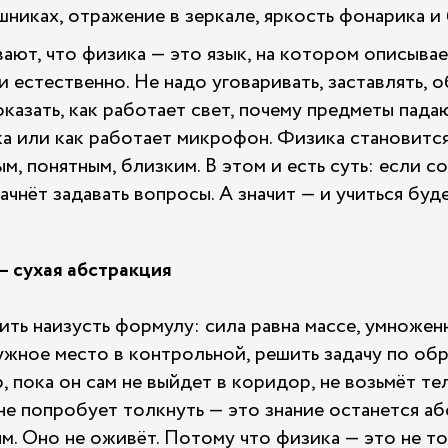
шниках, отражение в зеркале, яркость фонарика и
ают, что физика — это язык, на котором описывае
и естественно. Не надо уговаривать, заставлять, 
казать, как работает свет, почему предметы пада
ка или как работает микрофон. Физика становится
, понятным, близким. В этом и есть суть: если со
ачнёт задавать вопросы. А значит — и учиться буд
— сухая абстракция
ть наизусть формулу: сила равна массе, умножен
ужное место в контрольной, решить задачу по об
р, пока он сам не выйдет в коридор, не возьмёт те
не попробует толкнуть — это знание останется аб
м. Оно не оживёт. Потому что физика — это не то,