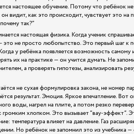
ается настоящее обучение. Потому что ребёнок не
 он видит, как это происходит, чувствует это на п
почему так?”
нается настоящая физика. Когда ученик спрашивае
— это не просто любопытство. Это первый шаг к 
Когда у ребёнка появляется возможность самому и
ять их на практике — он учится думать. Не запоми
чителем, а проверять гипотезы, анализировать резу
аётся не сухая формулировка закона, не номер пар
аётся результат. Эмоция. Яркое впечатление. Вот
много воды, нагрел на плите, а потом резко перев
с громким хлопком. Это вызывает “вау-эффект”. Э
ние: температура влияет на давление. Газ расширя
ении. Но ребёнок не запомнил это из учебника — 