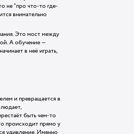
о не “про что-то где-
чится внимательно
мания. Это мост между
ой. А обучение —
ачинает в неё играть,
елем и превращается в
блюдает,
ерестаёт быть чем-то
-то происходит прямо у
тся удивление. Именно