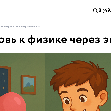
8 (49
ке через эксперименты
овь к физике через 