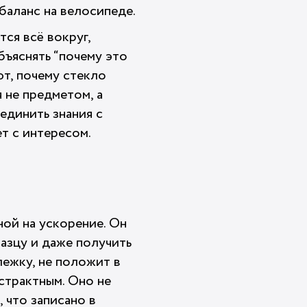
 баланс на велосипеде.
тся всё вокруг,
объяснять “почему это
ют, почему стекло
 не предметом, а
единить знания с
ет с интересом.
ной на ускорение. Он
разцу и даже получить
лежку, не положит в
страктным. Оно не
 что записано в