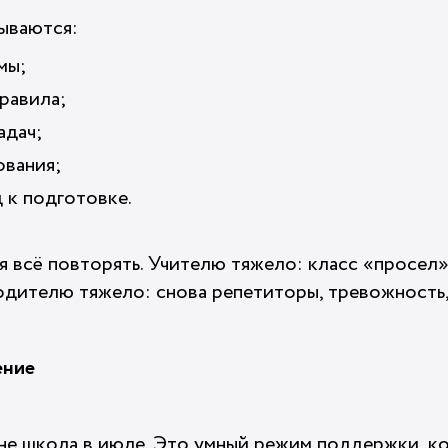
ываются:
мы;
равила;
адач;
ования;
 к подготовке.
 всё повторять. Учителю тяжело: класс «просел»
Родителю тяжело: снова репетиторы, тревожность,
ение
не школа в июле. Это умный режим поддержки, ко