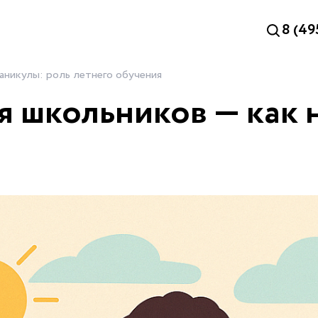
8 (49
каникулы: роль летнего обучения
я школьников — как 