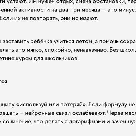
ти устают. Им нужен отдых, смена обстановки, пе
енной активности на два-три месяца — это минус.
 Если их не повторять, они исчезают.
 заставить ребёнка учиться летом, а помочь сохра
елать это мягко, спокойно, ненавязчиво. Без школ
етние курсы для школьников.
тся
нципу «используй или потеряй». Если формулу не 
 решать — нейронные связи ослабевают. Через мес
 сочинение, что делать с логарифмами и зачем н