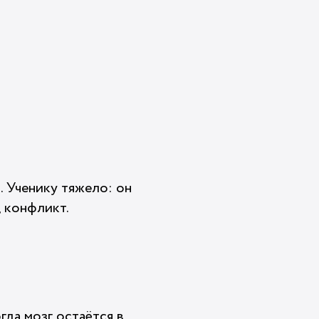
. Ученику тяжело: он
 конфликт.
гда мозг остаётся в