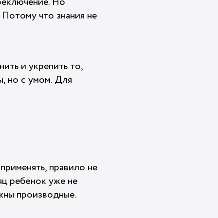
реключение. Но
 Потому что знания не
нить и укрепить то,
ы, но с умом. Для
применять, правило не
яц ребёнок уже не
ужны производные.