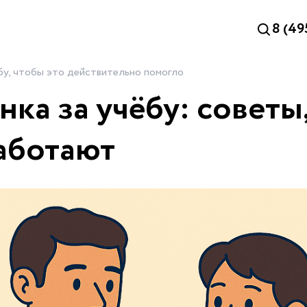
8 (49
ёбу, чтобы это действительно помогло
нка за учёбу: советы
аботают