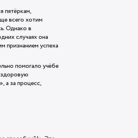
я пятёркам,
аще всего хотим
сь. Однако в
одних случаях она
им признанием успеха
тельно помогало учёбе
о здоровую
, а за процесс,