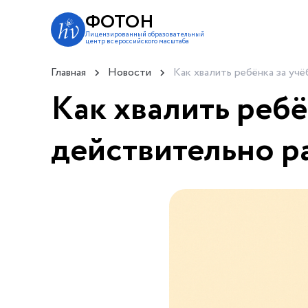
ФОТОН
Лицензированный образовательный
центр всероссийского масштаба
Главная
Новости
Как хвалить ребёнка за уч
Как хвалить ребё
действительно р