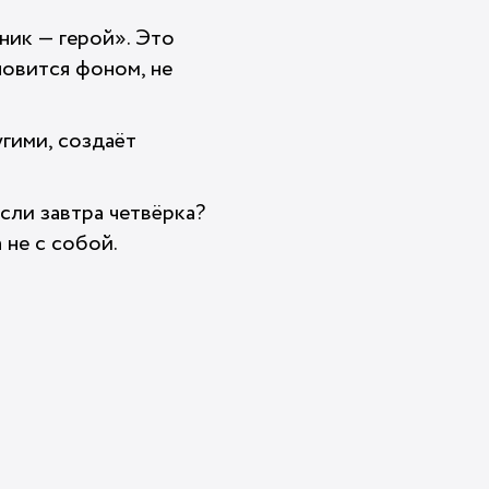
ник — герой». Это
новится фоном, не
гими, создаёт
сли завтра четвёрка?
 не с собой.