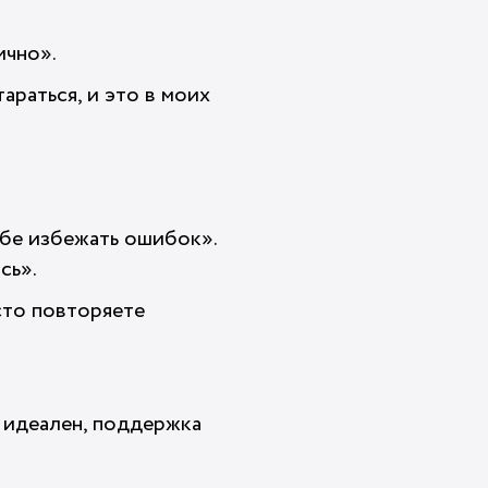
ично».
араться, и это в моих
ебе избежать ошибок».
сь».
осто повторяете
е идеален, поддержка