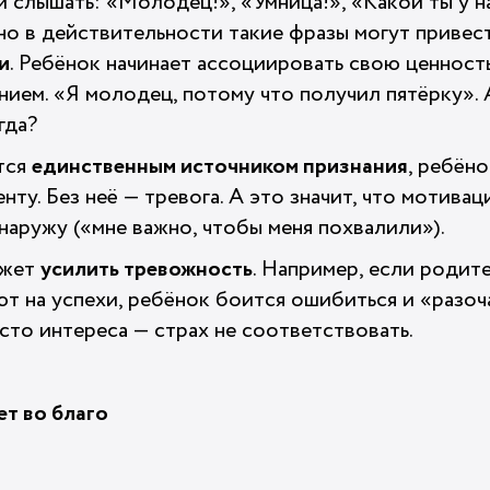
и слышать: «Молодец!», «Умница!», «Какой ты у н
но в действительности такие фразы могут приве
и
. Ребёнок начинает ассоциировать свою ценность 
ием. «Я молодец, потому что получил пятёрку». 
гда?
тся
единственным источником признания
, ребёно
нту. Без неё — тревога. А это значит, что мотивац
а наружу («мне важно, чтобы меня похвалили»).
ожет
усилить тревожность
. Например, если родит
т на успехи, ребёнок боится ошибиться и «разоч
сто интереса — страх не соответствовать.
ет во благо