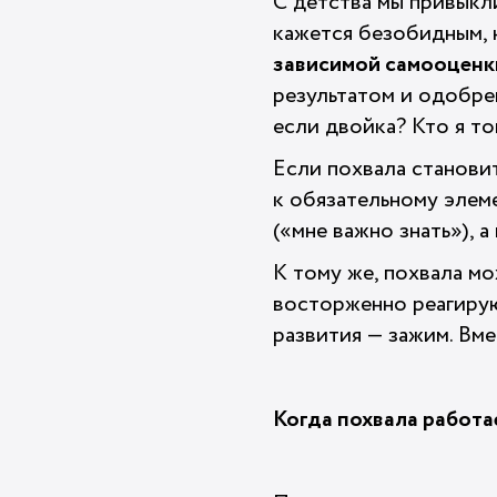
С детства мы привыкл
кажется безобидным, 
зависимой самооценк
результатом и одобрен
если двойка? Кто я то
Если похвала станови
к обязательному элеме
(«мне важно знать»), 
К тому же, похвала м
восторженно реагирую
развития — зажим. Вме
Когда похвала работа