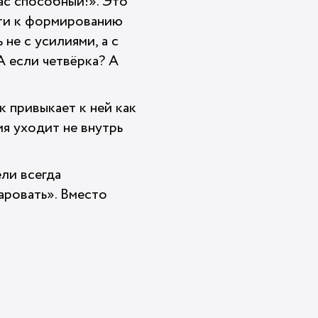
ас способный!». Это
сти к формированию
не с усилиями, а с
А если четвёрка? А
к привыкает к ней как
ия уходит не внутрь
ели всегда
аровать». Вместо