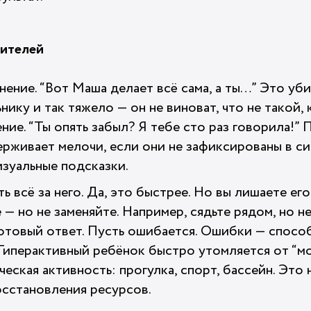
ителей
ение. “Вот Маша делает всё сама, а ты…” Это уб
ику и так тяжело — он не виноват, что не такой, 
ие. “Ты опять забыл? Я тебе сто раз говорила!” П
держивает мелочи, если они не зафиксированы в си
изуальные подсказки.
ь всё за него. Да, это быстрее. Но вы лишаете е
 — но не заменяйте. Например, сядьте рядом, но н
отовый ответ. Пусть ошибается. Ошибки — способ
Гиперактивный ребёнок быстро утомляется от “мо
еская активность: прогулка, спорт, бассейн. Это 
сстановления ресурсов.