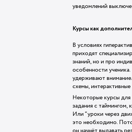
уведомлений выключен
Курсы как дополните
В условиях гиперакти
приходят специализир
знаний, но и про инди
особенности ученика.
удерживают внимание. 
схемы, интерактивные 
Некоторые курсы для 
задания с таймингом,
Или “уроки через движ
это необходимо. Пото
он начнёт выдавать рез