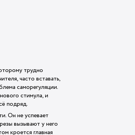
которому трудно
теля, часто вставать,
облема саморегуляции.
нового стимула, и
сё подряд.
и. Он не успевает
срезы вызывают у него
этом кроется главная