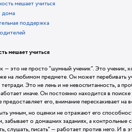
ость мешает учиться
у дома
тельная поддержка
родителей
ть мешает учиться
к — это не просто “шумный ученик”. Это ученик, 
же на любимом предмете. Он может перебивать учи
ь тетради. Это не лень и не невоспитанность, а пр
аботает иначе. Он постоянно находится в поиске 
 предоставляет его, внимание перескакивает на в
ыть умным, но оценки не отражают его способност
м, забывает о домашних заданиях, а контрольные 
ь, слушать, писать” — работает против него. И в 