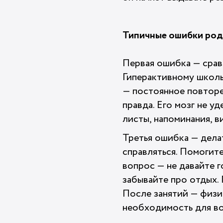
Типичные ошибки род
Первая ошибка — сравн
Гиперактивному школьн
— постоянное повторен
правда. Его мозг не у
листы, напоминания, в
Третья ошибка — делат
справляться. Помогите
вопрос — не давайте г
забывайте про отдых. 
После занятий — физич
необходимость для во