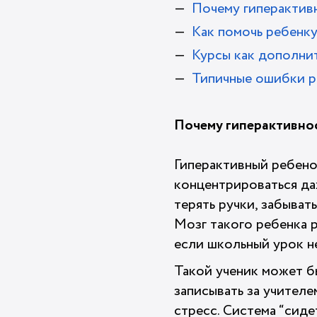
Почему гиперактивн
Как помочь ребенк
Курсы как дополни
Типичные ошибки 
Почему гиперактивнос
Гиперактивный ребено
концентрироваться да
терять ручки, забыват
Мозг такого ребенка р
если школьный урок не
Такой ученик может б
записывать за учителе
стресс. Система “сидет