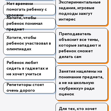
Экспериментальные
Нет времени
задания, игровые
помогать ребенку с
подходы зажгут
уроками
Хотите, чтобы
интерес
ребенок понимал
предмет
Преподаватель
Хотите, чтобы
объяснит все темы,
ребенок участвовал в
которые западают и
олимпиадах
ребенок сможет
делать сам
Ребенок любит
сидеть в гаджетах и
Занятия нацелены на
не хочет учиться
понимание предмета,
а не на школьную
Репетиторы стоят
«зубрежку» ради
очень дорого
оценок
Для тех, кто хочет