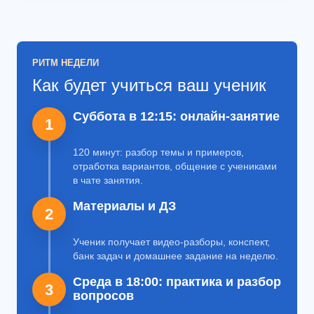
РИТМ НЕДЕЛИ
Как будет учиться ваш ученик
Суббота в 12:15: онлайн-занятие
1
120 минут: разбор темы и примеров,
отработка вариантов, общение с учениками
в чате занятия.
Материалы и ДЗ
2
Ученик получает видео-разборы, конспект,
банк задач и домашнее задание на неделю.
Среда в 18:00: практика и разбор
3
вопросов