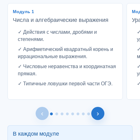
Модуль 1
Мод
Числа и алгебраические выражения
Ур
✓ Действия с числами, дробями и
✓
степенями.
у
✓ Арифметический квадратный корень и
✓
иррациональные выражения.
м
✓ Числовые неравенства и координатная
✓
прямая.
у
✓ Типичные ловушки первой части ОГЭ.
✓
‹
›
В каждом модуле