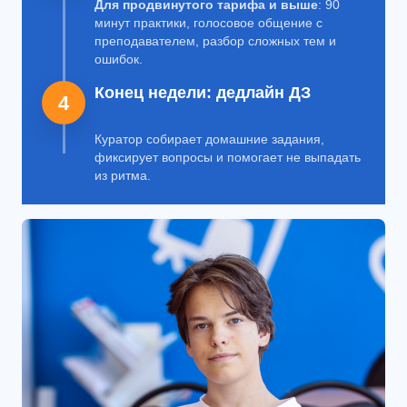
Для продвинутого тарифа и выше
: 90
минут практики, голосовое общение с
преподавателем, разбор сложных тем и
ошибок.
Конец недели: дедлайн ДЗ
4
Куратор собирает домашние задания,
фиксирует вопросы и помогает не выпадать
из ритма.