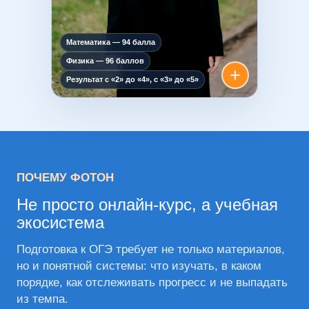
Математика — 94 балла
Физика — 96 баллов
+
Результат с «2» до «4», с «3» до «5»
ПОЧЕМУ ФОТОН
Не просто онлайн-курс, а учебная
экосистема
Подготовка к ОГЭ требует не только материалов,
но и понятной системы: что изучать, в каком
порядке, как отслеживать прогресс и не выпадать
из темпа.