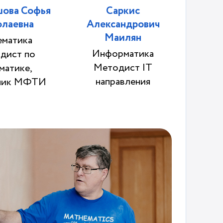
шова Софья
Саркис
Сере
олаевна
Александрович
А
Маилян
ематика
Информатика
дист по
Эк
Методист IT
матике,
направления
ник МФТИ