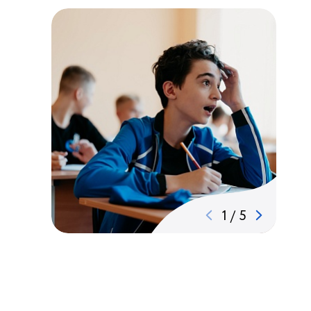
1
/
5