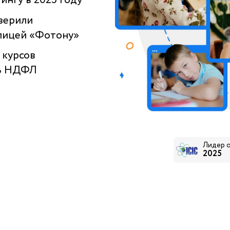
нгу в 2025 году
оверили
 лицей «Фотону»
 курсов
3% НДФЛ
Лидер 
2025