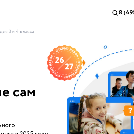
8 (49
ля 3 и 4 класса
е сам
ьного