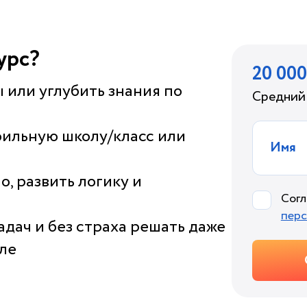
урс?
20 00
 или углубить знания по
Средний 
фильную школу/класс или
Имя
, развить логику и
Сог
перс
адач и без страха решать даже
оле